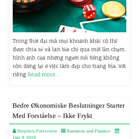
Trong thời đại mà mọi khoảnh khắc có thể
được chia sẻ và lan tỏa chỉ qua một lần chạm,
hình ảnh của những người nổi tiếng không
còn dừng lại ở việc làm đẹp cho trang bìa. Với
riêng
Read more…
Bedre Økonomiske Beslutninger Starter
Med Forståelse – Ikke Frykt
Stephen Patterson
Business and Finance
July 9, 2025