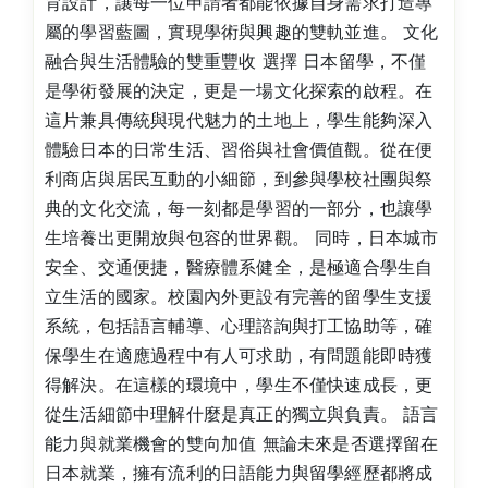
育設計，讓每一位申請者都能依據自身需求打造專
屬的學習藍圖，實現學術與興趣的雙軌並進。 文化
融合與生活體驗的雙重豐收 選擇 日本留學，不僅
是學術發展的決定，更是一場文化探索的啟程。在
這片兼具傳統與現代魅力的土地上，學生能夠深入
體驗日本的日常生活、習俗與社會價值觀。從在便
利商店與居民互動的小細節，到參與學校社團與祭
典的文化交流，每一刻都是學習的一部分，也讓學
生培養出更開放與包容的世界觀。 同時，日本城市
安全、交通便捷，醫療體系健全，是極適合學生自
立生活的國家。校園內外更設有完善的留學生支援
系統，包括語言輔導、心理諮詢與打工協助等，確
保學生在適應過程中有人可求助，有問題能即時獲
得解決。在這樣的環境中，學生不僅快速成長，更
從生活細節中理解什麼是真正的獨立與負責。 語言
能力與就業機會的雙向加值 無論未來是否選擇留在
日本就業，擁有流利的日語能力與留學經歷都將成