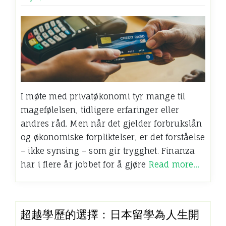
I møte med privatøkonomi tyr mange til
magefølelsen, tidligere erfaringer eller
andres råd. Men når det gjelder forbrukslån
og økonomiske forpliktelser, er det forståelse
– ikke synsing – som gir trygghet. Finanza
har i flere år jobbet for å gjøre
Read more…
超越學歷的選擇：日本留學為人生開