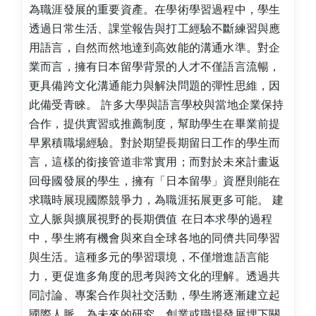
為職涯發展的重要資產。在學術學習過程中，學生
透過日常生活、課堂報告與打工經驗不斷練習與應
用語言，自然而然地達到高效能的溝通水準。對企
業而言，擁有日本留學背景的人才不僅語言流暢，
更具備跨文化溝通能力與解決問題的彈性思維，因
此備受青睞。 許多大學與語言學校與當地企業保持
合作，提供實習或推薦制度，幫助學生在畢業前提
早累積職場經驗。對於期望長期留日工作的學生而
言，這樣的銜接管道非常實用；而對於未來計畫返
回母國發展的學生，擁有「日本留學」資歷則能在
求職時展現國際競爭力，為職涯拓展更多可能。 建
立人脈與擴展視野的長期價值 在日本求學的過程
中，學生將有機會與來自全球各地的同儕共同學習
與生活。這種多元的學習環境，不僅增進語言能
力，更促進多角度的思考與跨文化的理解。透過共
同討論、專案合作與社交活動，學生將逐漸建立起
國際人脈，為未來的研究、創業或職場發展埋下關