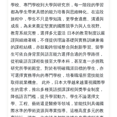
學校、專門學校到大學與研究所，每一階段的學習
都為學生帶來具體的能力培養與思維轉化。在這段
旅程中，學生不只是學知識，更學會適應、溝通與
成長，為未來奠定堅實的國際競爭力與人生視野。
教育系統完整，選擇多元靈活 日本的教育制度以嚴
謹與細緻著稱，不僅提供理論基礎與實務訓練兼備
的課程結構，亦鼓勵跨領域整合與創新學習。留學
生可依自身背景與語言能力選擇合適的升學路徑，
從初級語言課程銜接至大學本科，甚至進一步挑戰
研究所學術殿堂。對於有明確職涯目標的學生，亦
可選擇實務導向的專門學校，培養職場所需技能並
取得就業機會。 此外，日本大學越來越重視國際學
生的需求，推出多種英語授課課程與獎學金制度，
降低語言門檻，提升學習動力。學生不論選擇文
學、工程、藝術還是醫療等領域，皆能找到具備國
際水準的學術資源與專業指導。這種高度多元的教