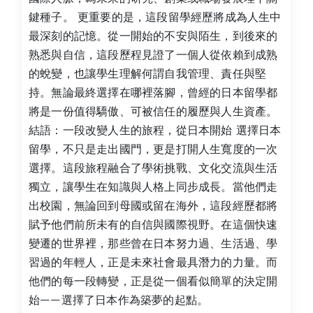
鍵種子。 更重要的是，這段留學經歷將成為人生中
最深刻的記憶。從一開始的不安與陌生，到後來的
熟悉與自信，這段歷程見證了一個人從依賴到成熟
的蛻變，也讓學生理解何謂自我管理、責任與堅
持。無論最終選擇在哪裡落腳，曾經的日本留學都
將是一份值得驕傲、可被信任的履歷與人生資產。
結語：一段改變人生的旅程，從日本開始 選擇日本
留學，不只是走出國門，更是打開人生寬度的一次
選擇。這段旅程融合了學術挑戰、文化交流與生活
獨立，讓學生在知識與人格上同步成長。當他們走
出校園，無論回到母國或留在海外，這段經歷都將
賦予他們前所未有的自信與國際視野。在這個快速
變遷的世界裡，那些曾在日本努力過、生活過、學
習過的年輕人，正是未來社會最具潛力的力量。而
他們的每一段轉變，正是從一個看似簡單的決定開
始——選擇了日本作為築夢的起點。