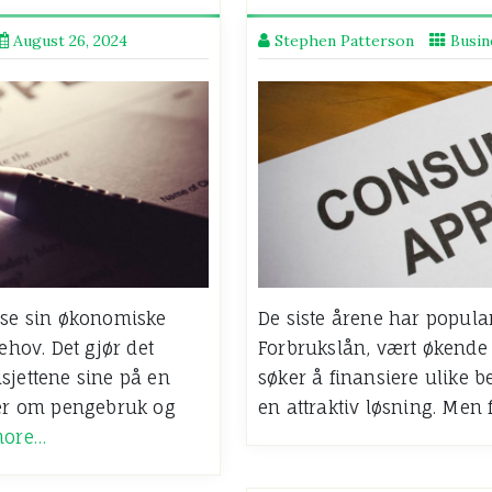
August 26, 2024
Stephen Patterson
Busin
passe sin økonomiske
De siste årene har popular
ehov. Det gjør det
Forbrukslån, vært økende 
sjettene sine på en
søker å finansiere ulike be
nger om pengebruk og
en attraktiv løsning. Men
more…