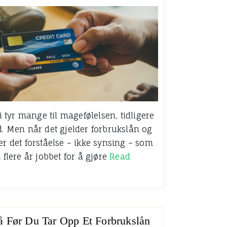
tyr mange til magefølelsen, tidligere
d. Men når det gjelder forbrukslån og
er det forståelse – ikke synsing – som
 flere år jobbet for å gjøre
Read
å Før Du Tar Opp Et Forbrukslån