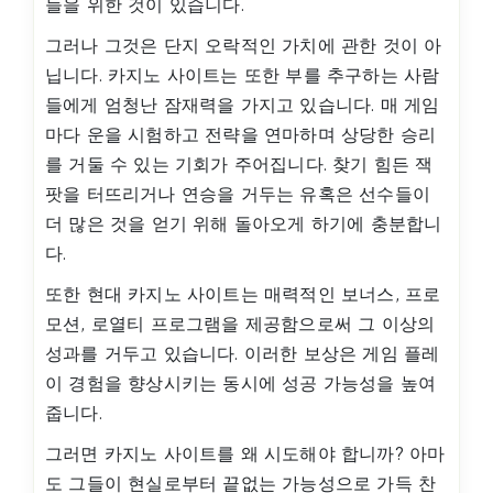
들을 위한 것이 있습니다.
그러나 그것은 단지 오락적인 가치에 관한 것이 아
닙니다. 카지노 사이트는 또한 부를 추구하는 사람
들에게 엄청난 잠재력을 가지고 있습니다. 매 게임
마다 운을 시험하고 전략을 연마하며 상당한 승리
를 거둘 수 있는 기회가 주어집니다. 찾기 힘든 잭
팟을 터뜨리거나 연승을 거두는 유혹은 선수들이
더 많은 것을 얻기 위해 돌아오게 하기에 충분합니
다.
또한 현대 카지노 사이트는 매력적인 보너스, 프로
모션, 로열티 프로그램을 제공함으로써 그 이상의
성과를 거두고 있습니다. 이러한 보상은 게임 플레
이 경험을 향상시키는 동시에 성공 가능성을 높여
줍니다.
그러면 카지노 사이트를 왜 시도해야 합니까? 아마
도 그들이 현실로부터 끝없는 가능성으로 가득 찬