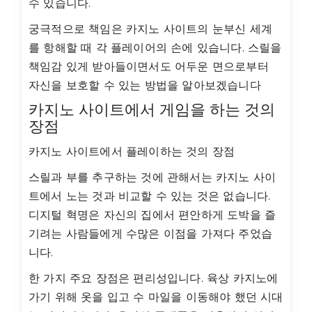
수 있습니다.
궁극적으로 책임은 카지노 사이트의 눈부신 세계
를 항해할 때 각 플레이어의 손에 있습니다. 스릴을
책임감 있게 받아들이면서도 어두운 면으로부터
자신을 보호할 수 있는 방법을 알아보겠습니다
카지노 사이트에서 게임을 하는 것의
장점
카지노 사이트에서 플레이하는 것의 장점
스릴과 부를 추구하는 것에 관해서는 카지노 사이
트에서 노는 것과 비교할 수 있는 것은 없습니다.
디지털 혁명은 자신의 집에서 편안하게 도박을 즐
기려는 사람들에게 수많은 이점을 가져다 주었습
니다.
한 가지 주요 장점은 편리성입니다. 육상 카지노에
가기 위해 옷을 입고 수 마일을 이동해야 했던 시대