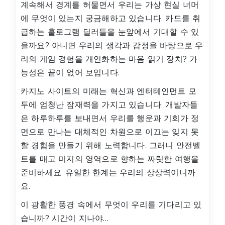
계속해서 경계를 허물면서 우리는 가상 현실 너머
에 무엇이 있는지 궁금해하고 있습니다. 카드를 취
급하는 홀로그램 딜러들을 눈앞에서 기대할 수 있
을까요? 아니면 우리의 생각과 감정을 바탕으로 우
리의 게임 경험을 개인화하는 마음 읽기 장치? 가
능성은 끝이 없어 보입니다.
카지노 사이트의 미래는 혁신과 엔터테인먼트 모
두에 엄청난 잠재력을 가지고 있습니다. 개발자들
은 하루하루를 보내면서 우리를 행운과 기회가 정
면으로 만나는 대체적인 차원으로 이끄는 잊지 못
할 경험을 만들기 위해 노력합니다. 그러니 안전벨
트를 매고 미지의 영역으로 향하는 짜릿한 여행을
준비하세요. 유일한 한계는 우리의 상상력이니까
요.
이 광활한 풍경 속에서 무엇이 우리를 기다리고 있
습니까? 시간이 지나야…