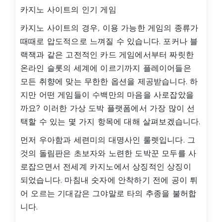
카지노 사이트의 인기 게임
카지노 사이트의 경우, 이용 가능한 게임의 종류가
때때로 압도적으로 느껴질 수 있습니다. 포커나 블
랙잭과 같은 고전적인 카드 게임에서부터 짜릿한
온라인 슬롯의 세계에 이르기까지 플레이어들은
모든 취향에 맞는 무한한 옵션을 제공받습니다. 하
지만 어떤 게임들이 수백만의 마음을 사로잡았을
까요? 이러한 가상 도박 플랫폼에서 가장 많이 선
택할 수 있는 몇 가지 항목에 대해 살펴보겠습니다.
먼저 우아함과 세련미의 대명사인 룰렛입니다. 그
것의 돌림판은 초보자와 노련한 도박꾼 모두를 사
로잡으면서 전세계 카지노에서 상징적인 상징이
되었습니다. 마침내 숫자에 안착하기 전에 공이 튀
어 오르는 기대감은 그야말로 타의 추종을 불허합
니다.