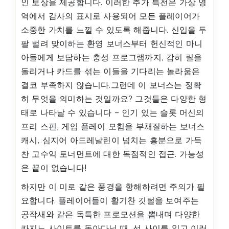
인 보상을 제공합니다. 이러한 추가 특전은 가상 영
역에서 감사의 표시로 사용되어 모든 플레이어가
소중한 가치를 느낄 수 있도록 해줍니다. 신입을 두
팔 벌려 맞이하는 환영 보너스부터 헌신적인 마니
아들에게 보답하는 충성 프로그램까지, 감히 릴을
돌리거나 카드를 섞는 이들을 기다리는 놀라움은
결코 부족하지 않습니다.그런데 이 보너스는 정확
히 무엇을 의미하는 것일까요? 그것들은 다양한 형
태로 나타날 수 있습니다 – 인기 있는 슬롯 머신의
프리 스핀, 게임 플레이 모험을 부채질하는 보너스
캐시, 심지어 아드레날린이 넘치는 흥분으로 가득
찬 고수익 토너먼트에 대한 독점적인 접근. 가능성
은 끝이 없습니다!
하지만 이 미로 같은 풍경을 항해하려면 주의가 필
요합니다. 플레이어들이 활기찬 깃털을 보여주는
공작새와 같은 독특한 프로모션을 뽐내며 다양한
카지노 사이트를 돌아다닐 때, 선 사이를 읽고 이러