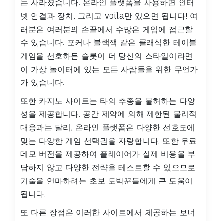
는 사라졌습니다. 온라인 플랫폼을 사용하면 인터
넷 연결과 장치, 그리고 voila만 있으면 됩니다! 여
러분은 여러분의 손끝에서 수많은 게임에 접근할
수 있습니다. 포커나 블랙잭 같은 클래식한 테이블
게임을 선호하든 슬롯이 더 당신의 스타일이라면
이 가상 놀이터에 있는 모든 사람들을 위한 무언가
가 있습니다.
또한 카지노 사이트는 타의 추종을 불허하는 다양
성을 제공합니다. 공간 제약에 의해 제한된 물리적
대응과는 달리, 온라인 플랫폼은 다양한 선호도에
맞는 다양한 게임 선택권을 자랑합니다. 또한 무료
데모 버전을 제공하여 플레이어가 실제 비용을 부
담하지 않고 다양한 전략을 테스트할 수 있으므로
기술을 연마하려는 초보 도박꾼들에게 큰 도움이
됩니다.
또 다른 장점은 이러한 사이트에서 제공하는 보너