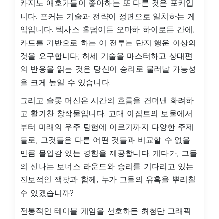
카지노 애호가들이 좋아하는 또 다른 것은 포커입
니다. 포커는 기술과 전략이 정면으로 일치하는 게
임입니다. 텍사스 홀덤이든 오마하 하이로든 간에,
카드를 기반으로 하는 이 전투는 단지 행운 이상의
것을 요구합니다; 허세 기술을 마스터하고 상대편
의 반응을 읽는 것은 당신이 승리로 물러날 가능성
을 크게 높일 수 있습니다.
그리고 슬롯 머신은 시간의 흐름을 견뎌낸 화려하
고 활기찬 창작물입니다. 고대 이집트의 보물에서
부터 미래의 우주 탐험에 이르기까지 다양한 주제
들로, 그것들은 다른 어떤 것들과 비교할 수 없을
만큼 몰입감 있는 경험을 제공합니다. 게다가, 그들
의 신나는 보너스 라운드와 승리를 기다리고 있는
진보적인 잭팟과 함께, 누가 그들의 유혹을 뿌리칠
수 있겠습니까?
전통적인 테이블 게임을 선호하든 최첨단 그래픽