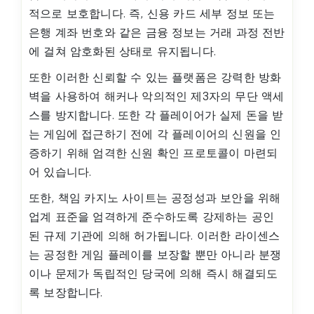
적으로 보호합니다. 즉, 신용 카드 세부 정보 또는
은행 계좌 번호와 같은 금융 정보는 거래 과정 전반
에 걸쳐 암호화된 상태로 유지됩니다.
또한 이러한 신뢰할 수 있는 플랫폼은 강력한 방화
벽을 사용하여 해커나 악의적인 제3자의 무단 액세
스를 방지합니다. 또한 각 플레이어가 실제 돈을 받
는 게임에 접근하기 전에 각 플레이어의 신원을 인
증하기 위해 엄격한 신원 확인 프로토콜이 마련되
어 있습니다.
또한, 책임 카지노 사이트는 공정성과 보안을 위해
업계 표준을 엄격하게 준수하도록 강제하는 공인
된 규제 기관에 의해 허가됩니다. 이러한 라이센스
는 공정한 게임 플레이를 보장할 뿐만 아니라 분쟁
이나 문제가 독립적인 당국에 의해 즉시 해결되도
록 보장합니다.