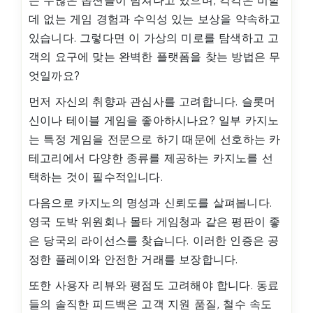
는 수많은 옵션들이 넘쳐나고 있으며, 각각은 비할
데 없는 게임 경험과 수익성 있는 보상을 약속하고
있습니다. 그렇다면 이 가상의 미로를 탐색하고 고
객의 요구에 맞는 완벽한 플랫폼을 찾는 방법은 무
엇일까요?
먼저 자신의 취향과 관심사를 고려합니다. 슬롯머
신이나 테이블 게임을 좋아하시나요? 일부 카지노
는 특정 게임을 전문으로 하기 때문에 선호하는 카
테고리에서 다양한 종류를 제공하는 카지노를 선
택하는 것이 필수적입니다.
다음으로 카지노의 명성과 신뢰도를 살펴봅니다.
영국 도박 위원회나 몰타 게임청과 같은 평판이 좋
은 당국의 라이선스를 찾습니다. 이러한 인증은 공
정한 플레이와 안전한 거래를 보장합니다.
또한 사용자 리뷰와 평점도 고려해야 합니다. 동료
들의 솔직한 피드백은 고객 지원 품질, 철수 속도